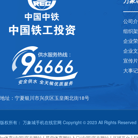
万象
公司介
组织架
企业荣
企业文
宣传片
大事记
地址：宁夏银川市兴庆区玉皇阁北街18号
版权所有： 万象城手机在线官网 Copyright © 2023 All Rights Reserv
ky体育(中国)官方网站
|
星空体育网站入口(中国)官方网站
|
压球平台
|
F