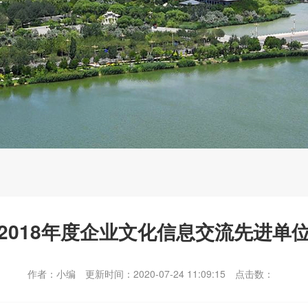
2018年度企业文化信息交流先进单
作者：小编
更新时间：2020-07-24 11:09:15
点击数：